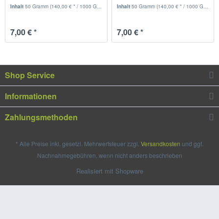
Inhalt
50 Gramm
(140,00 € * / 1000 Gramm)
Inhalt
50 Gramm
(140,00 € * / 1000 Gramm)
7,00 € *
7,00 € *
Shop Service
Informationen
Zahlungsmethoden
* Alle Preise inkl. gesetzl. Mehrwertsteuer zzgl.
Versandkosten
und ggf.
Nachnahmegebühren, wenn nicht anders beschrieben
Realisiert mit Shopware