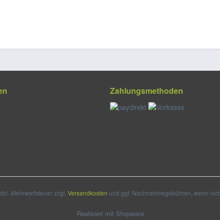
en
Zahlungsmethoden
setzl. Mehrwertsteuer zzgl.
Versandkosten
und ggf. Nachnahmegebühren, wenn nich
Realisiert mit Shopware