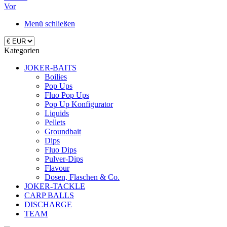
Vor
Menü schließen
Kategorien
JOKER-BAITS
Boilies
Pop Ups
Fluo Pop Ups
Pop Up Konfigurator
Liquids
Pellets
Groundbait
Dips
Fluo Dips
Pulver-Dips
Flavour
Dosen, Flaschen & Co.
JOKER-TACKLE
CARP BALLS
DISCHARGE
TEAM