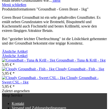
entält neben Grundzutaten wie...
mehr
Menü schließen
Produktinformationen "Groundbait - Green Beast - 1kg"
Green Beast Groundbait ist ein sehr gehaltvolles Grundfutter. Es
entält neben Grundzutaten wie Brotmehl, Bisquitmehl und
Kuchenmehl auch Fischmehl und bestes Krillmehl, sowie den
extrem fängigen Attraktor Betain.
Bei "gezielter leichter Überfeuchtung" ist die Löslichkeit gehemmter
und der Groundbait bekommt eine teigige Konsitenz.
Ähnliche Artikel
Ähnliche Artikel
Groundbait - Tuna & Krill - 1kg
5,95 € *
Cloudy Groundbait - Fish - 1kg
5,95 € *
Cloudy Groundbait -
Sweet CSL - 1kg
5,95 € *
Zuletzt angesehen
Shop Service
Kontakt
Versand und Zahlungsbedingungen