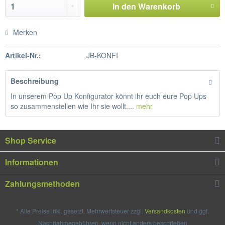
In den
Warenkorb
Merken
Artikel-Nr.:
JB-KONFI
Beschreibung
In unserem Pop Up Konfigurator könnt ihr euch eure Pop Ups
so zusammenstellen wie Ihr sie wollt....
mehr
Shop Service
Informationen
Zahlungsmethoden
* Alle Preise inkl. gesetzl. Mehrwertsteuer zzgl.
Versandkosten
und ggf.
Nachnahmegebühren, wenn nicht anders beschrieben