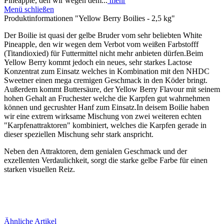
Pineapple, den wir wegen dem...
mehr
Menü schließen
Produktinformationen "Yellow Berry Boilies - 2,5 kg"
Der Boilie ist quasi der gelbe Bruder vom sehr beliebten White
Pineapple, den wir wegen dem Verbot vom weißen Farbstofff
(Titandioxied) für Futtermittel nicht mehr anbieten dürfen.Beim
Yellow Berry kommt jedoch ein neues, sehr starkes Lactose
Konzentrat zum Einsatz welches in Kombination mit den NHDC
Sweetner einen mega cremigen Geschmack in den Köder bringt.
Außerdem kommt Buttersäure, der Yellow Berry Flavour mit seinem
hohen Gehalt an Fruchester welche die Karpfen gut wahrnehmen
können und gecrushter Hanf zum Einsatz.In deisem Boilie haben
wir eine extrem wirksame Mischung von zwei weiteren echten
"Karpfenattraktoren" kombiniert, welches die Karpfen gerade in
dieser speziellen Mischung sehr stark anspricht.
Neben den Attraktoren, dem genialen Geschmack und der
exzellenten Verdaulichkeit, sorgt die starke gelbe Farbe für einen
starken visuellen Reiz.
Ähnliche Artikel