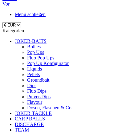
Vor
Menü schließen
Kategorien
JOKER-BAITS
Boilies
Pop Ups
Fluo Pop Ups
Pop Up Konfigurator
Liquids
Pellets
Groundbait
Dips
Fluo Dips
Pulver-Dips
Flavour
Dosen, Flaschen & Co.
JOKER-TACKLE
CARP BALLS
DISCHARGE
TEAM