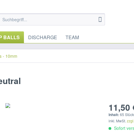
P BALLS
DISCHARGE
TEAM
s - 10mm
utral
11,50 
Inhalt:
65 Stüc
inkl. MwSt.
zzgl
Sofort vers