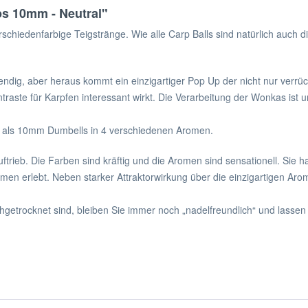
s 10mm - Neutral"
verschiedenfarbige Teigstränge. Wie alle Carp Balls sind natürlich au
fwendig, aber heraus kommt ein einzigartiger Pop Up der nicht nur verrü
raste für Karpfen interessant wirkt. Die Verarbeitung der Wonkas ist 
nd als 10mm Dumbells in 4 verschiedenen Aromen.
rieb. Die Farben sind kräftig und die Aromen sind sensationell. Sie hab
omen erlebt. Neben starker Attraktorwirkung über die einzigartigen A
getrocknet sind, bleiben Sie immer noch „nadelfreundlich“ und lasse