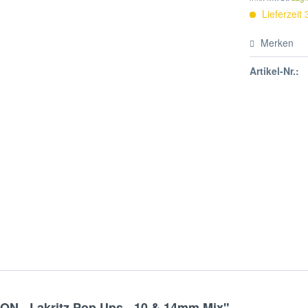
Lieferzeit
Merken
Artikel-Nr.:
ON - Lakritz Pop Ups - 10 & 14mm Mix"