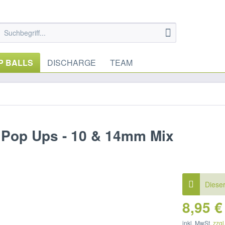
P BALLS
DISCHARGE
TEAM
z Pop Ups - 10 & 14mm Mix
Dieser
8,95 €
inkl. MwSt.
zzgl